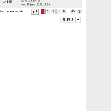
par
GLOKER
14165
mer. 25 janv. 2023 17:19
Page
1
sur
40
1
2
3
4
5
…
40
ltats ont été trouvés
Suivante
Aller à