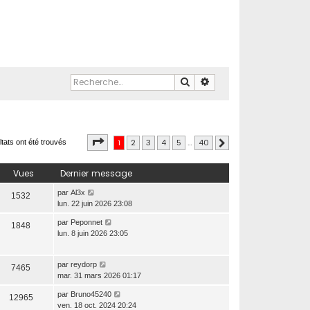
Rechercher
Recherche avancée
Page
1
sur
40
1
2
3
4
5
…
40
ltats ont été trouvés
Suivante
Vues
Dernier message
par
Al3x
1532
lun. 22 juin 2026 23:08
par
Peponnet
1848
lun. 8 juin 2026 23:05
par
reydorp
7465
mar. 31 mars 2026 01:17
par
Bruno45240
12965
ven. 18 oct. 2024 20:24