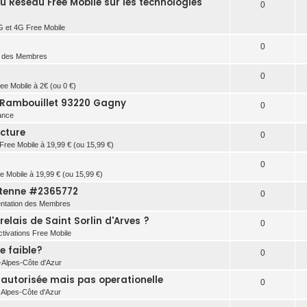
du Réseau Free Mobile sur les technologies
0
G et 4G Free Mobile
0
n des Membres
0
ree Mobile à 2€ (ou 0 €)
 Rambouillet 93220 Gagny
0
ance
acture
0
 Free Mobile à 19,99 € (ou 15,99 €)
0
ee Mobile à 19,99 € (ou 15,99 €)
antenne #2365772
0
ntation des Membres
elais de Saint Sorlin d'Arves ?
0
ctivations Free Mobile
e faible?
0
Alpes-Côte d'Azur
 autorisée mais pas operationelle
0
Alpes-Côte d'Azur