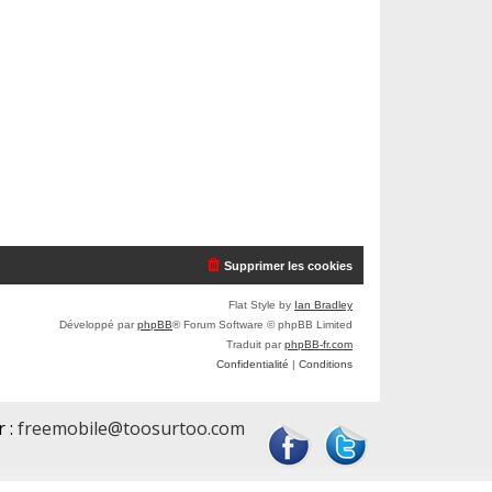
Supprimer les cookies
Flat Style by
Ian Bradley
Développé par
phpBB
® Forum Software © phpBB Limited
Traduit par
phpBB-fr.com
Confidentialité
|
Conditions
r :
freemobile@toosurtoo.com