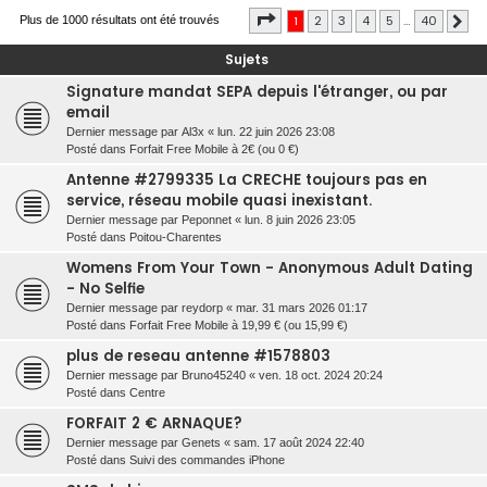
Page
1
sur
40
1
2
3
4
5
…
40
r
Plus de 1000 résultats ont été trouvés
Sui
c
Sujets
h
Signature mandat SEPA depuis l'étranger, ou par
e
email
r
Dernier message par
Al3x
«
lun. 22 juin 2026 23:08
Posté dans
Forfait Free Mobile à 2€ (ou 0 €)
Antenne #2799335 La CRECHE toujours pas en
service, réseau mobile quasi inexistant.
Dernier message par
Peponnet
«
lun. 8 juin 2026 23:05
Posté dans
Poitou-Charentes
Womens From Your Town - Anonymous Adult Dating
- No Selfie
Dernier message par
reydorp
«
mar. 31 mars 2026 01:17
Posté dans
Forfait Free Mobile à 19,99 € (ou 15,99 €)
plus de reseau antenne #1578803
Dernier message par
Bruno45240
«
ven. 18 oct. 2024 20:24
Posté dans
Centre
FORFAIT 2 € ARNAQUE?
Dernier message par
Genets
«
sam. 17 août 2024 22:40
Posté dans
Suivi des commandes iPhone