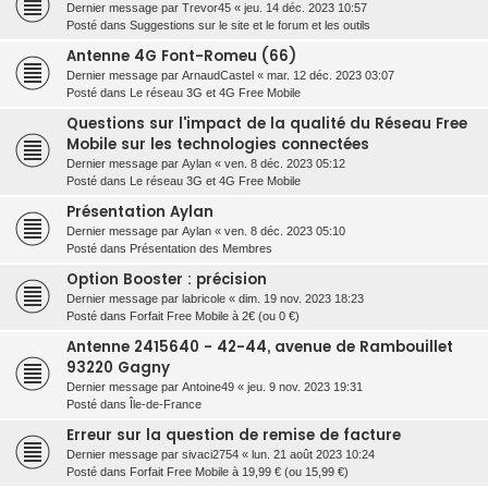
Dernier message par
Trevor45
«
jeu. 14 déc. 2023 10:57
Posté dans
Suggestions sur le site et le forum et les outils
Antenne 4G Font-Romeu (66)
Dernier message par
ArnaudCastel
«
mar. 12 déc. 2023 03:07
Posté dans
Le réseau 3G et 4G Free Mobile
Questions sur l'impact de la qualité du Réseau Free
Mobile sur les technologies connectées
Dernier message par
Aylan
«
ven. 8 déc. 2023 05:12
Posté dans
Le réseau 3G et 4G Free Mobile
Présentation Aylan
Dernier message par
Aylan
«
ven. 8 déc. 2023 05:10
Posté dans
Présentation des Membres
Option Booster : précision
Dernier message par
labricole
«
dim. 19 nov. 2023 18:23
Posté dans
Forfait Free Mobile à 2€ (ou 0 €)
Antenne 2415640 - 42-44, avenue de Rambouillet
93220 Gagny
Dernier message par
Antoine49
«
jeu. 9 nov. 2023 19:31
Posté dans
Île-de-France
Erreur sur la question de remise de facture
Dernier message par
sivaci2754
«
lun. 21 août 2023 10:24
Posté dans
Forfait Free Mobile à 19,99 € (ou 15,99 €)