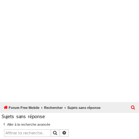
R
Forum Free Mobile
Rechercher
Sujets sans réponse
Sujets sans réponse
e
c
Aller à la recherche avancée
h
Rechercher
Recherche avancée
e