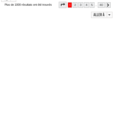
Page
1
sur
40
1
2
3
4
5
…
40
Plus de 1000 résultats ont été trouvés
Sui
Aller à