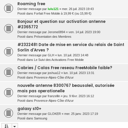
Roaming free
Dernier message par
lulu121
«
mer. 26 juil. 2023 19:43
Posté dans
Forfait Free Mobile à 19,99 € (ou 15,99 €)
Bonjour et question sur activation antenne
#2365772
Dernier message par
Jerome0894
«
ven. 14 juil. 2023 19:00
Posté dans
Présentation des Membres
#2322481 Date de mise en service du relais de Saint
Sorlin d'Arves ?
Dernier message par
GLH
«
lun. 10 juil. 2023 14:48
Posté dans
Le Suivi des Activations Free Mobile
Cabries / Calas Free reseau FreeMobile faible?
Dernier message par
joshua12
«
lun. 10 juil. 2023 13:31
Posté dans
Provence-Alpes-Côte d'Azur
nouvelle antenne 8300767 beausoleil, autorisée
mais pas operationelle
Dernier message par
franzellin
«
jeu. 9 févr. 2023 16:12
Posté dans
Provence-Alpes-Côte d'Azur
galaxy s10+
Dernier message par
GLOKER
«
mer. 25 janv. 2023 17:19
Posté dans
Samsung