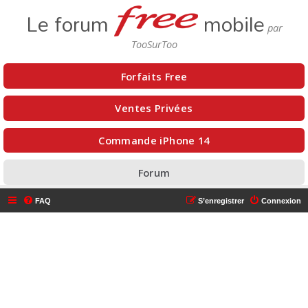
Le forum
mobile
Forfaits Free
Ventes Privées
Commande iPhone 14
Forum
FAQ
S’enregistrer
Connexion