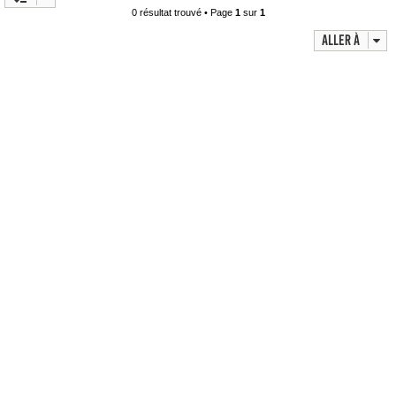
0 résultat trouvé • Page
1
sur
1
c
Aller à
h
e
r