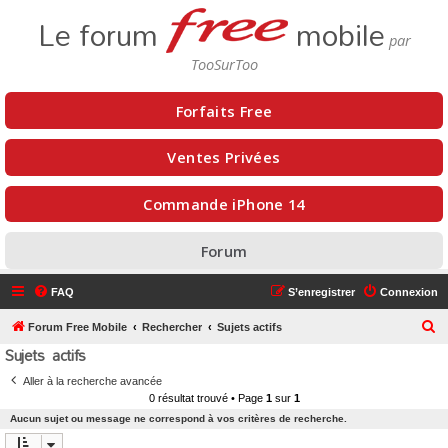
Le forum
mobile
Forfaits Free
Ventes Privées
Commande iPhone 14
Forum
FAQ
S’enregistrer
Connexion
R
Forum Free Mobile
Rechercher
Sujets actifs
Sujets actifs
e
c
Aller à la recherche avancée
0 résultat trouvé • Page
1
sur
1
h
Aucun sujet ou message ne correspond à vos critères de recherche.
e
r