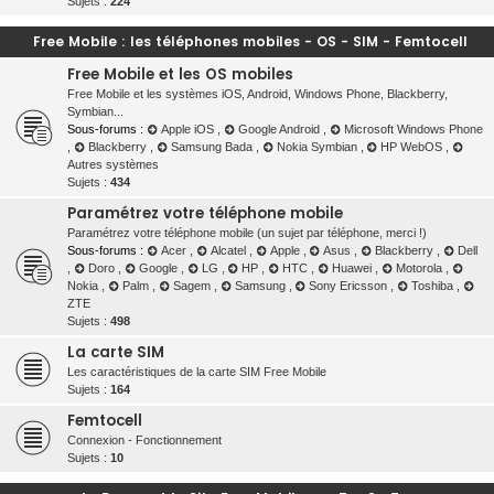
Sujets :
224
Free Mobile : les téléphones mobiles - OS - SIM - Femtocell
Free Mobile et les OS mobiles
Free Mobile et les systèmes iOS, Android, Windows Phone, Blackberry,
Symbian...
Sous-forums :
Apple iOS
,
Google Android
,
Microsoft Windows Phone
,
Blackberry
,
Samsung Bada
,
Nokia Symbian
,
HP WebOS
,
Autres systèmes
Sujets :
434
Paramétrez votre téléphone mobile
Paramétrez votre téléphone mobile (un sujet par téléphone, merci !)
Sous-forums :
Acer
,
Alcatel
,
Apple
,
Asus
,
Blackberry
,
Dell
,
Doro
,
Google
,
LG
,
HP
,
HTC
,
Huawei
,
Motorola
,
Nokia
,
Palm
,
Sagem
,
Samsung
,
Sony Ericsson
,
Toshiba
,
ZTE
Sujets :
498
La carte SIM
Les caractéristiques de la carte SIM Free Mobile
Sujets :
164
Femtocell
Connexion - Fonctionnement
Sujets :
10