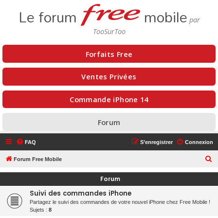
Le forum
mobile
Forfaits Free
Ventes Privées
Commande iPhone 14
Forum
FAQ
S’enregistrer
Connexion
R
Forum Free Mobile
e
Forum
c
Suivi des commandes iPhone
h
Partagez le suivi des commandes de votre nouvel iPhone chez Free Mobile !
e
Sujets :
8
r