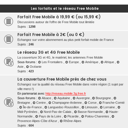
Les forfaits et le réseau Free Mobile
Forfait Free Mobile à 19,99 € (ou 15,99 €)
Discussions autour de l'offre de Free Mobile tout ilimitée
Sujets :
1298
Forfait Free Mobile à 2€ (ou 0 €)
Echangez sur votre abonnement au plus petit forfait mobile de France
Sujets :
246
Le réseau 3G et 4G Free Mobile
La couverture 3G et 4G, le matériel, les antennes Free Mobile
Sous-forums :
Les Frontaliers
,
Europe
,
Amérique
,
Afrique
,
Asie
,
Océanie
Sujets :
423
La couverture Free Mobile près de chez vous
Echangez sur la qualité du réseau Free Mobile dans votre région (1 sujet par
ville merci !)
En partenariat avec
http://reseau.mobile.3g.free.fr
Sous-forums :
Alsace
,
Aquitaine
,
Auvergne
,
Bourgogne
,
Bretagne
,
Centre
,
Champagne-Ardenne
,
Corse
,
Franche-Comté
,
Île-de-France
,
Languedoc-Roussillon
,
Limousin
,
Lorraine
,
Midi-Pyrénées
,
Nord-Pas-de-Calais
,
Basse-Normandie
,
Haute-
Normandie
,
Pays de la Loire
,
Picardie
,
Poitou-Charentes
,
Provence-Alpes-Côte d'Azur
,
Rhône-Alpes
Sujets :
604