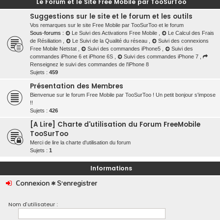
Le Forum et le Site Free Mobile par TooSurToo
Suggestions sur le site et le forum et les outils
Vos remarques sur le site Free Mobile par TooSurToo et le forum
Sous-forums :
Le Suivi des Activations Free Mobile
,
Le Calcul des Frais
de Résiliation
,
Le Suivi de la Qualité du réseau
,
Suivi des connexions
Free Mobile Netstat
,
Suivi des commandes iPhone5
,
Suivi des
commandes iPhone 6 et iPhone 6S
,
Suivi des commandes iPhone 7
,
Renseignez le suivi des commandes de l'iPhone 8
Sujets :
459
Présentation des Membres
Bienvenue sur le forum Free Mobile par TooSurToo ! Un petit bonjour s'impose
!!
Sujets :
426
[A Lire] Charte d'utilisation du Forum FreeMobile
TooSurToo
Merci de lire la charte d'utilisation du forum
Sujets :
1
Informations
Connexion
•
S’enregistrer
Nom d’utilisateur :