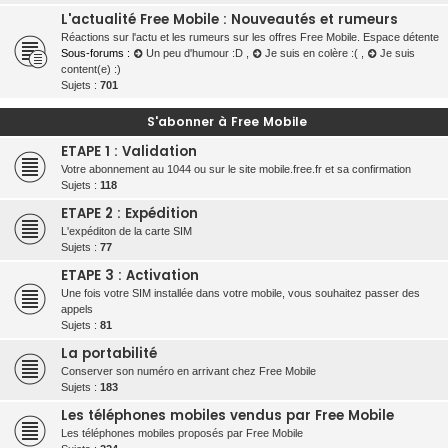
L'actualité Free Mobile : Nouveautés et rumeurs
Réactions sur l'actu et les rumeurs sur les offres Free Mobile. Espace détente
Sous-forums :
Un peu d'humour :D
,
Je suis en colère :(
,
Je suis
content(e) :)
Sujets :
701
S'abonner à Free Mobile
ETAPE 1 : Validation
Votre abonnement au 1044 ou sur le site mobile.free.fr et sa confirmation
Sujets :
118
ETAPE 2 : Expédition
L'expéditon de la carte SIM
Sujets :
77
ETAPE 3 : Activation
Une fois votre SIM installée dans votre mobile, vous souhaitez passer des
appels
Sujets :
81
La portabilité
Conserver son numéro en arrivant chez Free Mobile
Sujets :
183
Les téléphones mobiles vendus par Free Mobile
Les téléphones mobiles proposés par Free Mobile