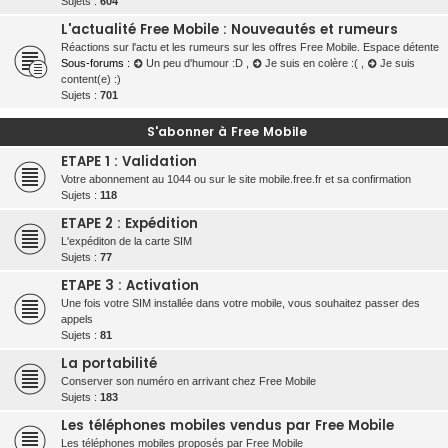
Sujets :
604
L'actualité Free Mobile : Nouveautés et rumeurs
Réactions sur l'actu et les rumeurs sur les offres Free Mobile. Espace détente
Sous-forums :
Un peu d'humour :D
,
Je suis en colère :(
,
Je suis
content(e) :)
Sujets :
701
S'abonner à Free Mobile
ETAPE 1 : Validation
Votre abonnement au 1044 ou sur le site mobile.free.fr et sa confirmation
Sujets :
118
ETAPE 2 : Expédition
L'expéditon de la carte SIM
Sujets :
77
ETAPE 3 : Activation
Une fois votre SIM installée dans votre mobile, vous souhaitez passer des
appels
Sujets :
81
La portabilité
Conserver son numéro en arrivant chez Free Mobile
Sujets :
183
Les téléphones mobiles vendus par Free Mobile
Les téléphones mobiles proposés par Free Mobile