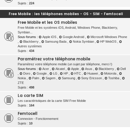
Sujets :
224
Free Mobile : les téléphones mobiles - OS - SIM - Femtocell
Free Mobile et les OS mobiles
Free Mobile et les systèmes iOS, Android, Windows Phone, Blackberry,
Symbian...
Sous-forums :
Apple iOS
,
Google Android
,
Microsoft Windows Phone
,
Blackberry
,
Samsung Bada
,
Nokia Symbian
,
HP WebOS
,
Autres systèmes
Sujets :
434
Paramétrez votre téléphone mobile
Paramétrez votre téléphone mobile (un sujet par téléphone, merci !)
Sous-forums :
Acer
,
Alcatel
,
Apple
,
Asus
,
Blackberry
,
Dell
,
Doro
,
Google
,
LG
,
HP
,
HTC
,
Huawei
,
Motorola
,
Nokia
,
Palm
,
Sagem
,
Samsung
,
Sony Ericsson
,
Toshiba
,
ZTE
Sujets :
498
La carte SIM
Les caractéristiques de la carte SIM Free Mobile
Sujets :
164
Femtocell
Connexion - Fonctionnement
Sujets :
10