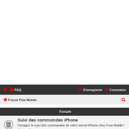
FAQ
S’enregistrer
Connexion
R
Forum Free Mobile
e
Forum
c
Suivi des commandes iPhone
h
Partagez le suivi des commandes de votre nouvel iPhone chez Free Mobile !
e