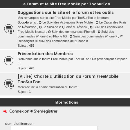
Le Forum et le Site Free Mobile par TooSurToo
Suggestions sur le site et le forum et les outils
Vos remarques sur le site Free Mobile par TooSurToo et le forum
Sous-forums :
Le Suivi des Activations Free Mobile
,
Le Calcul des Frais
de Résiliation
,
Le Suivi de la Qualité du réseau
,
Suivi des connexions
Free Mobile Netstat
,
Suivi des commandes iPhone5
,
Suivi des
commandes iPhone 6 et iPhone 6S
,
Suivi des commandes iPhone 7
,
Renseignez le suivi des commandes de l'iPhone 8
Sujets :
459
Présentation des Membres
Bienvenue sur le forum Free Mobile par TooSurToo ! Un petit bonjour s'impose
!!
Sujets :
426
[A Lire] Charte d'utilisation du Forum FreeMobile
TooSurToo
Merci de lire la charte d'utilisation du forum
Sujets :
1
Informations
Connexion
•
S’enregistrer
Nom d’utilisateur :