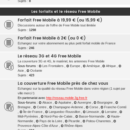
Sujets :
8
r
Les forfaits et le réseau Free Mobile
c
Forfait Free Mobile à 19,99 € (ou 15,99 €)
h
Discussions autour de l'offre de Free Mobile tout ilimitée
e
Sujets :
1298
r
Forfait Free Mobile à 2€ (ou 0 €)
Echangez sur votre abonnement au plus petit forfait mobile de France
Sujets :
246
Le réseau 3G et 4G Free Mobile
La couverture 3G et 4G, le matériel, les antennes Free Mobile
Sous-forums :
Les Frontaliers
,
Europe
,
Amérique
,
Afrique
,
Asie
,
Océanie
Sujets :
423
La couverture Free Mobile près de chez vous
Echangez sur la qualité du réseau Free Mobile dans votre région (1 sujet par
ville merci !)
En partenariat avec
http://reseau.mobile.3g.free.fr
Sous-forums :
Alsace
,
Aquitaine
,
Auvergne
,
Bourgogne
,
Bretagne
,
Centre
,
Champagne-Ardenne
,
Corse
,
Franche-Comté
,
Île-de-France
,
Languedoc-Roussillon
,
Limousin
,
Lorraine
,
Midi-Pyrénées
,
Nord-Pas-de-Calais
,
Basse-Normandie
,
Haute-
Normandie
,
Pays de la Loire
,
Picardie
,
Poitou-Charentes
,
Provence-Alpes-Côte d'Azur
,
Rhône-Alpes