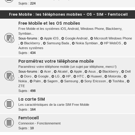
Sujets :
224
Free Mobile : les téléphones mobiles - OS - SIM - Femtocell
Free Mobile et les OS mobiles
Free Mobile et les systèmes iOS, Android, Windows Phone, Blackberry,
Symbian...
Sous-forums :
Apple iOS
,
Google Android
,
Microsoft Windows Phone
,
Blackberry
,
Samsung Bada
,
Nokia Symbian
,
HP WebOS
,
Autres systèmes
Sujets :
434
Paramétrez votre téléphone mobile
Paramétrez votre téléphone mobile (un sujet par téléphone, merci !)
Sous-forums :
Acer
,
Alcatel
,
Apple
,
Asus
,
Blackberry
,
Dell
,
Doro
,
Google
,
LG
,
HP
,
HTC
,
Huawei
,
Motorola
,
Nokia
,
Palm
,
Sagem
,
Samsung
,
Sony Ericsson
,
Toshiba
,
ZTE
Sujets :
498
La carte SIM
Les caractéristiques de la carte SIM Free Mobile
Sujets :
164
Femtocell
Connexion - Fonctionnement
Sujets :
10