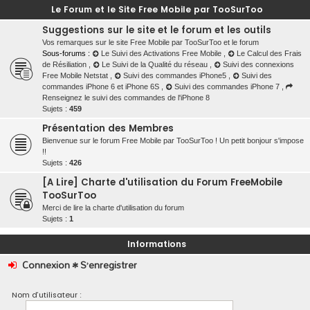
Le Forum et le Site Free Mobile par TooSurToo
Suggestions sur le site et le forum et les outils
Vos remarques sur le site Free Mobile par TooSurToo et le forum
Sous-forums :
Le Suivi des Activations Free Mobile
,
Le Calcul des Frais
de Résiliation
,
Le Suivi de la Qualité du réseau
,
Suivi des connexions
Free Mobile Netstat
,
Suivi des commandes iPhone5
,
Suivi des
commandes iPhone 6 et iPhone 6S
,
Suivi des commandes iPhone 7
,
Renseignez le suivi des commandes de l'iPhone 8
Sujets :
459
Présentation des Membres
Bienvenue sur le forum Free Mobile par TooSurToo ! Un petit bonjour s'impose
!!
Sujets :
426
[A Lire] Charte d'utilisation du Forum FreeMobile
TooSurToo
Merci de lire la charte d'utilisation du forum
Sujets :
1
Informations
Connexion
•
S’enregistrer
Nom d’utilisateur :