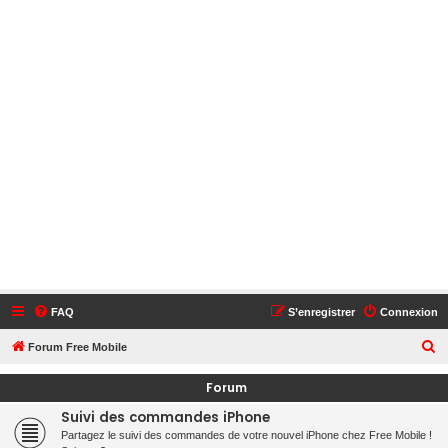
FAQ
S’enregistrer
Connexion
R
Forum Free Mobile
e
Forum
c
Suivi des commandes iPhone
h
Partagez le suivi des commandes de votre nouvel iPhone chez Free Mobile !
e