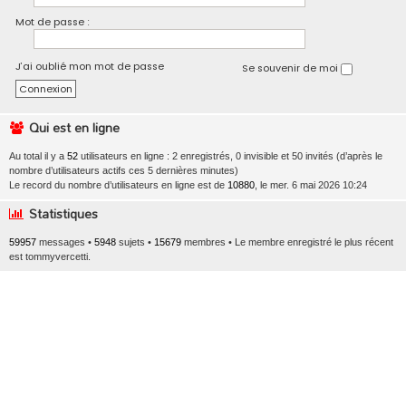
Mot de passe :
J’ai oublié mon mot de passe
Se souvenir de moi
Qui est en ligne
Au total il y a
52
utilisateurs en ligne : 2 enregistrés, 0 invisible et 50 invités (d’après le
nombre d’utilisateurs actifs ces 5 dernières minutes)
Le record du nombre d’utilisateurs en ligne est de
10880
, le mer. 6 mai 2026 10:24
Statistiques
59957
messages •
5948
sujets •
15679
membres • Le membre enregistré le plus récent
est
tommyvercetti
.