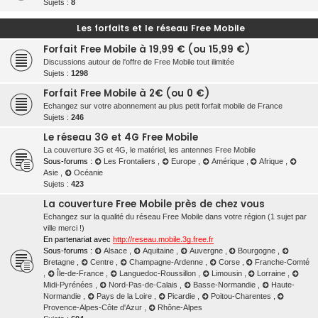
Sujets :
8
r
Les forfaits et le réseau Free Mobile
c
Forfait Free Mobile à 19,99 € (ou 15,99 €)
h
Discussions autour de l'offre de Free Mobile tout ilimitée
e
Sujets :
1298
r
Forfait Free Mobile à 2€ (ou 0 €)
Echangez sur votre abonnement au plus petit forfait mobile de France
Sujets :
246
Le réseau 3G et 4G Free Mobile
La couverture 3G et 4G, le matériel, les antennes Free Mobile
Sous-forums :
Les Frontaliers
,
Europe
,
Amérique
,
Afrique
,
Asie
,
Océanie
Sujets :
423
La couverture Free Mobile près de chez vous
Echangez sur la qualité du réseau Free Mobile dans votre région (1 sujet par
ville merci !)
En partenariat avec
http://reseau.mobile.3g.free.fr
Sous-forums :
Alsace
,
Aquitaine
,
Auvergne
,
Bourgogne
,
Bretagne
,
Centre
,
Champagne-Ardenne
,
Corse
,
Franche-Comté
,
Île-de-France
,
Languedoc-Roussillon
,
Limousin
,
Lorraine
,
Midi-Pyrénées
,
Nord-Pas-de-Calais
,
Basse-Normandie
,
Haute-
Normandie
,
Pays de la Loire
,
Picardie
,
Poitou-Charentes
,
Provence-Alpes-Côte d'Azur
,
Rhône-Alpes