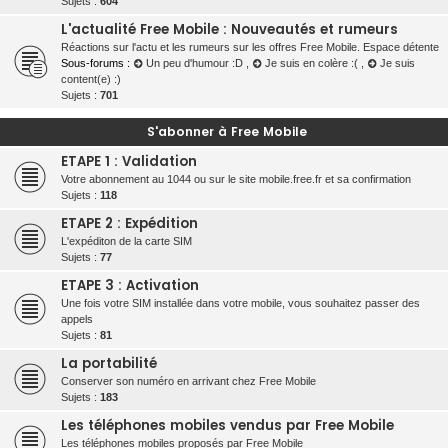
Sujets :
604
L'actualité Free Mobile : Nouveautés et rumeurs
Réactions sur l'actu et les rumeurs sur les offres Free Mobile. Espace détente
Sous-forums :
Un peu d'humour :D
,
Je suis en colère :(
,
Je suis
content(e) :)
Sujets :
701
S'abonner à Free Mobile
ETAPE 1 : Validation
Votre abonnement au 1044 ou sur le site mobile.free.fr et sa confirmation
Sujets :
118
ETAPE 2 : Expédition
L'expéditon de la carte SIM
Sujets :
77
ETAPE 3 : Activation
Une fois votre SIM installée dans votre mobile, vous souhaitez passer des
appels
Sujets :
81
La portabilité
Conserver son numéro en arrivant chez Free Mobile
Sujets :
183
Les téléphones mobiles vendus par Free Mobile
Les téléphones mobiles proposés par Free Mobile