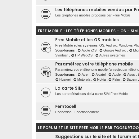
Les téléphones mobiles vendus par Fr
Les téléphones mobiles proposés par Free Mobile
FREE MOBILE : LES TÉLÉPHONES MOBILES - OS - SIM
Free Mobile et les OS mobiles
Free Mobile et les systèmes iOS, Android, Windows Pho
Sous-forums :
Apple iOS
,
Google Android
,
Mic
Symbian
,
HP WebOS
,
Autres systèmes
Paramétrez votre téléphone mobile
Paramétrez votre téléphone mobile (un sujet par télépho
Sous-forums :
Acer
,
Alcatel
,
Apple
,
Asus
,
Huawei
,
Motorola
,
Nokia
,
Palm
,
Sagem
La carte SIM
Les caractéristiques de la carte SIM Free Mobile
Femtocell
Connexion - Fonctionnement
LE FORUM ET LE SITE FREE MOBILE PAR TOOSURTOO
Suggestions sur le site et le forum et 