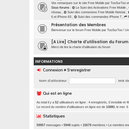
Vos remarques sur le site Free Mobile par TooSurToo et
Sous-forums :
Le Suivi des Activations Free Mobile
,
réseau
,
Suivi des connexions Free Mobile Netstat
,
6 et iPhone 6S
,
Suivi des commandes iPhone 7
,
Présentation des Membres
Bienvenue sur le forum Free Mobile par TooSurToo ! Un p
[A Lire] Charte d'utilisation du Foru
Merci de lire la charte d'utilisation du forum
INFORMATIONS
Connexion
•
S’enregistrer
Nom d’utilisateur :
Mot de
Qui est en ligne
Au total il y a
52
utilisateurs en ligne : 4 enregistrés, 0 invisible et
Le record du nombre d’utilisateurs en ligne est de
10880
, le mer. 
Statistiques
59957
messages •
5948
sujets •
15679
membres • Le membre enreg