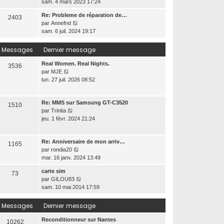
r
o
sam. 4 mars 2023 17:24
e
n
e
m
i
d
i
Re: Probleme de réparation de…
e
2403
r
e
e
V
par
Annefnd
s
l
r
r
o
sam. 6 juil. 2024 19:17
s
e
n
m
i
a
d
i
e
r
Messages
Dernier message
g
e
e
s
l
e
r
r
s
e
Real Women. Real Nights.
n
3536
m
a
d
V
par
MJE
i
e
g
e
o
lun. 27 juil. 2026 08:52
e
s
e
r
i
r
s
n
r
m
a
Re: MMS sur Samsung GT-C3520
i
l
1510
e
g
V
par
Trinita
e
e
s
e
o
jeu. 1 févr. 2024 21:24
r
d
s
i
m
e
a
r
e
r
g
Re: Anniversaire de mon arriv…
l
s
n
1165
e
V
par
rondia20
e
s
i
o
mar. 16 janv. 2024 13:49
d
a
e
i
e
g
r
carte sim
73
r
r
e
m
V
par
GILOU83
l
n
e
o
sam. 10 mai 2014 17:59
e
i
s
i
d
e
s
r
Messages
Dernier message
e
r
a
l
r
m
g
e
Reconditionneur sur Nantes
n
10262
e
e