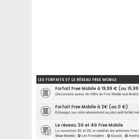
LES FORFAITS ET LE RÉSEAU FREE MOBILE
Forfait Free Mobile à 19,99 € (ou 15,9
Discussions autour de l'offre de Free Mobile tout ilimitée
Forfait Free Mobile à 2€ (ou 0 €)
Echangez sur votre abonnement au plus petit forfait mo
Le réseau 3G et 4G Free Mobile
La couverture 3G et 4G, le matériel, les antennes Free 
Sous-forums :
Les Frontaliers
,
Europe
,
Améri