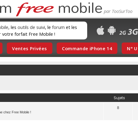
um
mobile
obile
, les
outils de suivi
, le
forum
et les
r votre forfait Free Mobile !
Ventes Privées
Commande iPhone 14
N° U
Sujets
8
e chez Free Mobile !