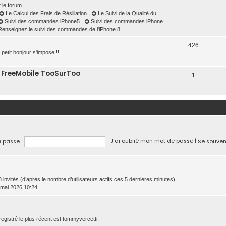
 le forum
Le Calcul des Frais de Résiliation
,
Le Suivi de la Qualité du
Suivi des commandes iPhone5
,
Suivi des commandes iPhone
Renseignez le suivi des commandes de l'iPhone 8
426
etit bonjour s'impose !!
m FreeMobile TooSurToo
1
J’ai oublié mon mot de passe
|
 passe :
Se souven
 48 invités (d’après le nombre d’utilisateurs actifs ces 5 dernières minutes)
6 mai 2026 10:24
istré le plus récent est
tommyvercetti
.