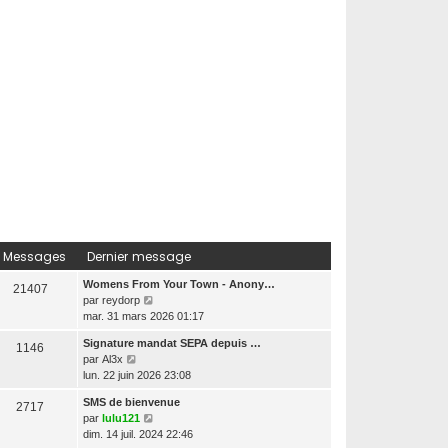
d
e
r
n
i
e
r
m
e
s
s
a
g
e
Messages
Dernier message
Womens From Your Town - Anony…
21407
V
par
reydorp
o
mar. 31 mars 2026 01:17
i
Signature mandat SEPA depuis …
1146
r
V
par
Al3x
l
o
lun. 22 juin 2026 23:08
e
i
d
SMS de bienvenue
2717
r
e
V
par
lulu121
l
r
o
dim. 14 juil. 2024 22:46
e
n