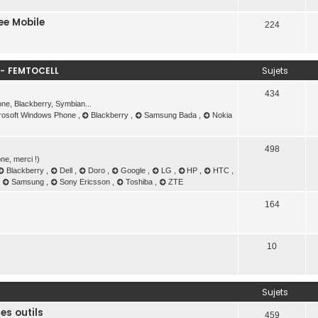
ee Mobile
224
 - FEMTOCELL
Sujets
434
ne, Blackberry, Symbian...
rosoft Windows Phone
,
Blackberry
,
Samsung Bada
,
Nokia
498
ne, merci !)
Blackberry
,
Dell
,
Doro
,
Google
,
LG
,
HP
,
HTC
,
,
Samsung
,
Sony Ericsson
,
Toshiba
,
ZTE
164
10
Sujets
les outils
459