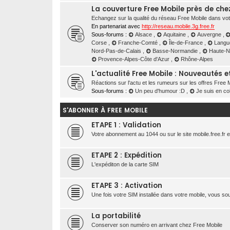
La couverture Free Mobile près de che
Echangez sur la qualité du réseau Free Mobile dans votre
En partenariat avec
http://reseau.mobile.3g.free.fr
Sous-forums :
Alsace
,
Aquitaine
,
Auvergne
,
Corse
,
Franche-Comté
,
Île-de-France
,
Langu
Nord-Pas-de-Calais
,
Basse-Normandie
,
Haute-
Provence-Alpes-Côte d'Azur
,
Rhône-Alpes
L'actualité Free Mobile : Nouveautés 
Réactions sur l'actu et les rumeurs sur les offres Free
Sous-forums :
Un peu d'humour :D
,
Je suis en co
S'ABONNER À FREE MOBILE
ETAPE 1 : Validation
Votre abonnement au 1044 ou sur le site mobile.free.fr e
ETAPE 2 : Expédition
L'expéditon de la carte SIM
ETAPE 3 : Activation
Une fois votre SIM installée dans votre mobile, vous s
La portabilité
Conserver son numéro en arrivant chez Free Mobile