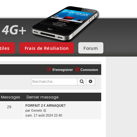
tiles
Frais de Résiliation
Forum
S’enregistrer
Connexion
Rechercher
Recherche avancée
Messages
Dernier message
FORFAIT 2 € ARNAQUE?
29
V
par
Genets
o
sam. 17 août 2024 22:40
i
r
l
e