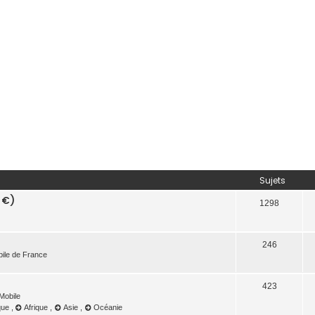
Sujets
9 €)
1298
246
bile de France
423
Mobile
que
,
Afrique
,
Asie
,
Océanie