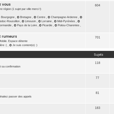
z vous
604
 région (1 sujet par ville merci !)
Bourgogne
,
Bretagne
,
Centre
,
Champagne-Ardenne
,
edoc-Roussillon
,
Limousin
,
Lorraine
,
Midi-Pyrénées
,
Normandie
,
Pays de la Loire
,
Picardie
,
Poitou-Charentes
,
et rumeurs
701
 Mobile. Espace détente
lère :(
,
Je suis content(e) :)
Sujets
118
t sa confirmation
77
81
ouhaitez passer des appels
183