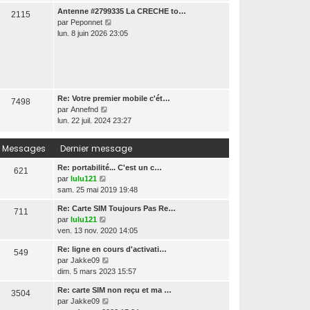
i
d
i
Antenne #2799335 La CRECHE to…
r
2115
e
e
V
par
Peponnet
l
r
r
o
lun. 8 juin 2026 23:05
e
n
m
i
d
i
e
r
e
e
s
l
r
r
s
e
n
m
a
d
i
e
g
Re: Votre premier mobile c'ét…
e
e
7498
s
e
V
par
Annefnd
r
r
s
o
lun. 22 juil. 2024 23:27
n
m
a
i
i
e
g
r
e
s
Messages
Dernier message
e
l
r
s
e
m
a
Re: portabilité... C'est un c…
621
d
e
g
V
par
lulu121
e
s
e
o
sam. 25 mai 2019 19:48
r
s
i
Re: Carte SIM Toujours Pas Re…
n
a
711
r
V
par
lulu121
i
g
l
o
ven. 13 nov. 2020 14:05
e
e
e
i
r
d
Re: ligne en cours d'activati…
549
r
m
e
V
par
Jakke09
l
e
r
o
dim. 5 mars 2023 15:57
e
s
n
i
d
s
i
Re: carte SIM non reçu et ma …
3504
r
e
a
e
V
par
Jakke09
l
r
g