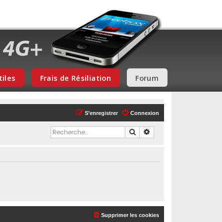
tiles
Frais de Résiliation
Forum
S’enregistrer
Connexion
Rechercher
Recherche avancée
Supprimer les cookies