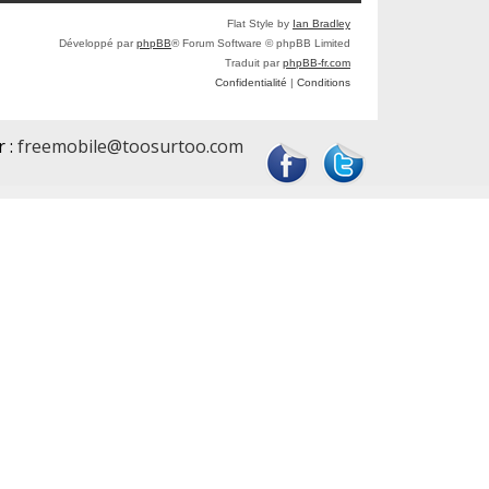
Flat Style by
Ian Bradley
Développé par
phpBB
® Forum Software © phpBB Limited
Traduit par
phpBB-fr.com
Confidentialité
|
Conditions
r :
freemobile@toosurtoo.com