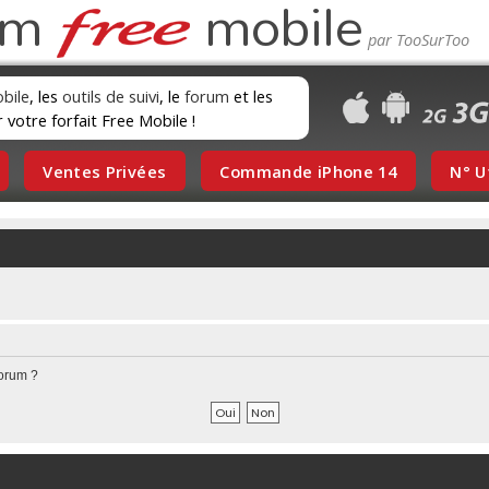
um
mobile
obile
, les
outils de suivi
, le
forum
et les
r votre forfait Free Mobile !
Ventes Privées
Commande iPhone 14
N° U
forum ?