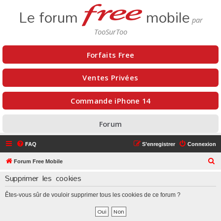
Le forum
mobile
Forfaits Free
Ventes Privées
Commande iPhone 14
Forum
FAQ
S’enregistrer
Connexion
R
Forum Free Mobile
e
Supprimer les cookies
c
Êtes-vous sûr de vouloir supprimer tous les cookies de ce forum ?
h
e
r