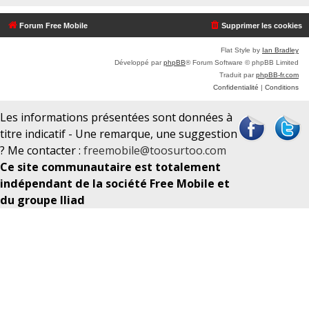
c
Forum Free Mobile
Supprimer les cookies
h
e
Flat Style by
Ian Bradley
Développé par
phpBB
® Forum Software © phpBB Limited
r
Traduit par
phpBB-fr.com
Confidentialité
|
Conditions
Les informations présentées sont données à
titre indicatif - Une remarque, une suggestion
? Me contacter :
freemobile@toosurtoo.com
Ce site communautaire est totalement
indépendant de la société Free Mobile et
du groupe Iliad