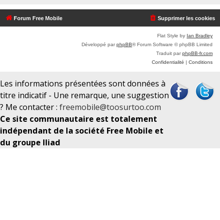
c
Forum Free Mobile
Supprimer les cookies
h
e
Flat Style by
Ian Bradley
Développé par
phpBB
® Forum Software © phpBB Limited
r
Traduit par
phpBB-fr.com
Confidentialité
|
Conditions
Les informations présentées sont données à
titre indicatif - Une remarque, une suggestion
? Me contacter :
freemobile@toosurtoo.com
Ce site communautaire est totalement
indépendant de la société Free Mobile et
du groupe Iliad