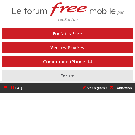
Le forum
mobile
Forfaits Free
Ventes Privées
Commande iPhone 14
Forum
FAQ
S’enregistrer
Connexion