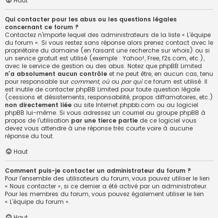
Haut
Qui contacter pour les abus ou les questions légales
concernant ce forum ?
Contactez n’importe lequel des administrateurs de la liste « L’équipe
du forum ». Si vous restez sans réponse alors prenez contact avec le
propriétaire du domaine (en faisant une
recherche sur whois
) ou si
un service gratuit est utilisé (exemple : Yahoo!, Free, f2s.com, etc.),
avec le service de gestion ou des abus. Notez que phpBB Limited
n’a absolument aucun contrôle
et ne peut être, en aucun cas, tenu
pour responsable sur
comment
,
où
ou
par qui
ce forum est utilisé. Il
est inutile de contacter phpBB Limited pour toute question légale
(cessions et désistements, responsabilité, propos diffamatoires, etc.)
non directement liée
au site Internet phpbb.com ou au logiciel
phpBB lui-même. Si vous adressez un courriel au groupe phpBB à
propos de l’utilisation
par une tierce partie
de ce logiciel vous
devez vous attendre à une réponse très courte voire à aucune
réponse du tout.
Haut
Comment puis-je contacter un administrateur du forum ?
Pour l’ensemble des utilisateurs du forum, vous pouvez utiliser le lien
« Nous contacter », si ce dernier a été activé par un administrateur.
Pour les membres du forum, vous pouvez également utiliser le lien
« L’équipe du forum ».
Haut