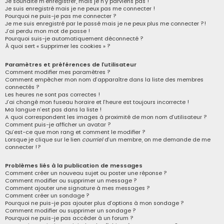
Je souhaite m’enregistrer, mais je n’y parviens pas !
Je suis enregistré mais je ne peux pas me connecter !
r
Pourquoi ne puis-je pas me connecter ?
c
Je me suis enregistré par le passé mais je ne peux plus me connecter ?!
J’ai perdu mon mot de passe !
h
Pourquoi suis-je automatiquement déconnecté ?
À quoi sert « Supprimer les cookies » ?
e
r
Paramètres et préférences de l’utilisateur
Comment modifier mes paramètres ?
Comment empêcher mon nom d’apparaître dans la liste des membres
connectés ?
Les heures ne sont pas correctes !
J’ai changé mon fuseau horaire et l’heure est toujours incorrecte !
Ma langue n’est pas dans la liste !
A quoi correspondent les images à proximité de mon nom d’utilisateur ?
Comment puis-je afficher un avatar ?
Qu’est-ce que mon rang et comment le modifier ?
Lorsque je clique sur le lien
courriel
d’un membre, on me demande de me
connecter !?
Problèmes liés à la publication de messages
Comment créer un nouveau sujet ou poster une réponse ?
Comment modifier ou supprimer un message ?
Comment ajouter une signature à mes messages ?
Comment créer un sondage ?
Pourquoi ne puis-je pas ajouter plus d’options à mon sondage ?
Comment modifier ou supprimer un sondage ?
Pourquoi ne puis-je pas accéder à un forum ?