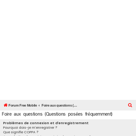
R
Forum Free Mobile
Foire aux questions (Questions posées fréquemment)
Foire aux questions (Questions posées fréquemment)
e
c
Problèmes de connexion et d’enregistrement
Pourquoi dois-je m’enregistrer ?
h
Que signifie COPPA ?
e