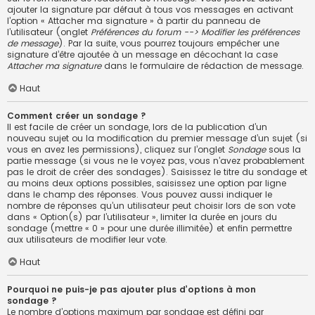
ajouter la signature par défaut à tous vos messages en activant
l’option « Attacher ma signature » à partir du panneau de
l’utilisateur (onglet
Préférences du forum --> Modifier les préférences
de message
). Par la suite, vous pourrez toujours empêcher une
signature d’être ajoutée à un message en décochant la case
Attacher ma signature
dans le formulaire de rédaction de message.
Haut
Comment créer un sondage ?
Il est facile de créer un sondage, lors de la publication d’un
nouveau sujet ou la modification du premier message d’un sujet (si
vous en avez les permissions), cliquez sur l’onglet
Sondage
sous la
partie message (si vous ne le voyez pas, vous n’avez probablement
pas le droit de créer des sondages). Saisissez le titre du sondage et
au moins deux options possibles, saisissez une option par ligne
dans le champ des réponses. Vous pouvez aussi indiquer le
nombre de réponses qu’un utilisateur peut choisir lors de son vote
dans « Option(s) par l’utilisateur », limiter la durée en jours du
sondage (mettre « 0 » pour une durée illimitée) et enfin permettre
aux utilisateurs de modifier leur vote.
Haut
Pourquoi ne puis-je pas ajouter plus d’options à mon
sondage ?
Le nombre d’options maximum par sondage est défini par