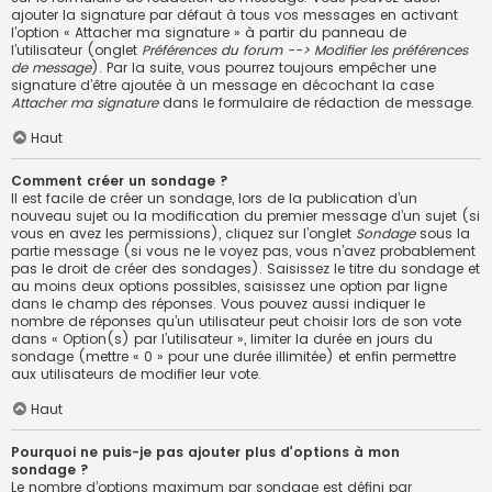
ajouter la signature par défaut à tous vos messages en activant
l’option « Attacher ma signature » à partir du panneau de
l’utilisateur (onglet
Préférences du forum --> Modifier les préférences
de message
). Par la suite, vous pourrez toujours empêcher une
signature d’être ajoutée à un message en décochant la case
Attacher ma signature
dans le formulaire de rédaction de message.
Haut
Comment créer un sondage ?
Il est facile de créer un sondage, lors de la publication d’un
nouveau sujet ou la modification du premier message d’un sujet (si
vous en avez les permissions), cliquez sur l’onglet
Sondage
sous la
partie message (si vous ne le voyez pas, vous n’avez probablement
pas le droit de créer des sondages). Saisissez le titre du sondage et
au moins deux options possibles, saisissez une option par ligne
dans le champ des réponses. Vous pouvez aussi indiquer le
nombre de réponses qu’un utilisateur peut choisir lors de son vote
dans « Option(s) par l’utilisateur », limiter la durée en jours du
sondage (mettre « 0 » pour une durée illimitée) et enfin permettre
aux utilisateurs de modifier leur vote.
Haut
Pourquoi ne puis-je pas ajouter plus d’options à mon
sondage ?
Le nombre d’options maximum par sondage est défini par