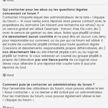
Haut
Qui contacter pour les abus ou les questions légales
concernant ce forum ?
Contactez n’importe lequel des administrateurs de la liste « L’équipe
du forum ». Si vous restez sans réponse alors prenez contact avec le
propriétaire du domaine (en faisant une
recherche sur whois
) ou si
un service gratuit est utilisé (exemple : Yahoo!, Free, f2s.com, etc.),
avec le service de gestion ou des abus. Notez que phpBB Limited
n’a absolument aucun contrôle
et ne peut être, en aucun cas, tenu
pour responsable sur
comment
,
où
ou
par qui
ce forum est utilisé. Il
est inutile de contacter phpBB Limited pour toute question légale
(cessions et désistements, responsabilité, propos diffamatoires, etc.)
non directement liée
au site Internet phpbb.com ou au logiciel
phpBB lui-même. Si vous adressez un courriel au groupe phpBB à
propos de l’utilisation
par une tierce partie
de ce logiciel vous
devez vous attendre à une réponse très courte voire à aucune
réponse du tout.
Haut
Comment puis-je contacter un administrateur du forum ?
Pour l’ensemble des utilisateurs du forum, vous pouvez utiliser le lien
« Nous contacter », si ce dernier a été activé par un administrateur.
Pour les membres du forum, vous pouvez également utiliser le lien
« L’équipe du forum ».
Haut