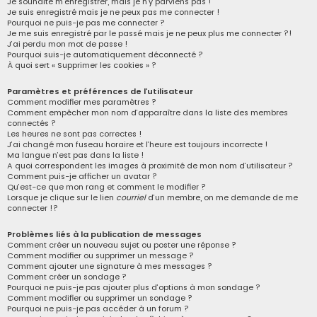
Je souhaite m’enregistrer, mais je n’y parviens pas !
Je suis enregistré mais je ne peux pas me connecter !
r
Pourquoi ne puis-je pas me connecter ?
c
Je me suis enregistré par le passé mais je ne peux plus me connecter ?!
J’ai perdu mon mot de passe !
h
Pourquoi suis-je automatiquement déconnecté ?
À quoi sert « Supprimer les cookies » ?
e
r
Paramètres et préférences de l’utilisateur
Comment modifier mes paramètres ?
Comment empêcher mon nom d’apparaître dans la liste des membres
connectés ?
Les heures ne sont pas correctes !
J’ai changé mon fuseau horaire et l’heure est toujours incorrecte !
Ma langue n’est pas dans la liste !
A quoi correspondent les images à proximité de mon nom d’utilisateur ?
Comment puis-je afficher un avatar ?
Qu’est-ce que mon rang et comment le modifier ?
Lorsque je clique sur le lien
courriel
d’un membre, on me demande de me
connecter !?
Problèmes liés à la publication de messages
Comment créer un nouveau sujet ou poster une réponse ?
Comment modifier ou supprimer un message ?
Comment ajouter une signature à mes messages ?
Comment créer un sondage ?
Pourquoi ne puis-je pas ajouter plus d’options à mon sondage ?
Comment modifier ou supprimer un sondage ?
Pourquoi ne puis-je pas accéder à un forum ?