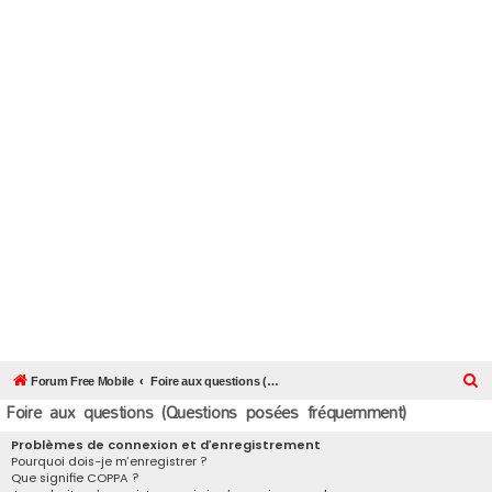
R
Forum Free Mobile
Foire aux questions (Questions posées fréquemment)
Foire aux questions (Questions posées fréquemment)
e
c
Problèmes de connexion et d’enregistrement
Pourquoi dois-je m’enregistrer ?
h
Que signifie COPPA ?
e