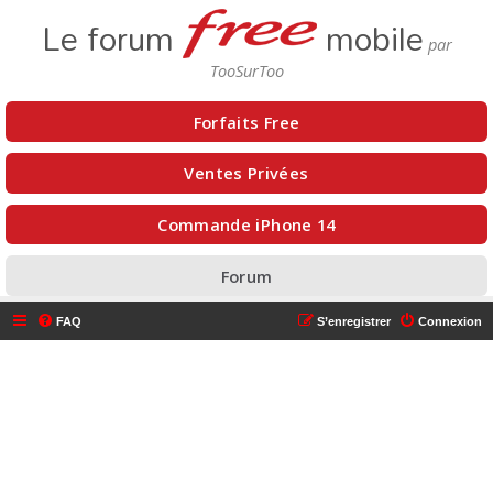
Le forum
mobile
Forfaits Free
Ventes Privées
Commande iPhone 14
Forum
FAQ
S’enregistrer
Connexion