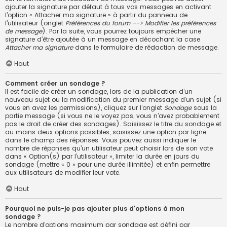
ajouter la signature par défaut à tous vos messages en activant
l’option « Attacher ma signature » à partir du panneau de
l’utilisateur (onglet
Préférences du forum --> Modifier les préférences
de message
). Par la suite, vous pourrez toujours empêcher une
signature d’être ajoutée à un message en décochant la case
Attacher ma signature
dans le formulaire de rédaction de message.
Haut
Comment créer un sondage ?
Il est facile de créer un sondage, lors de la publication d’un
nouveau sujet ou la modification du premier message d’un sujet (si
vous en avez les permissions), cliquez sur l’onglet
Sondage
sous la
partie message (si vous ne le voyez pas, vous n’avez probablement
pas le droit de créer des sondages). Saisissez le titre du sondage et
au moins deux options possibles, saisissez une option par ligne
dans le champ des réponses. Vous pouvez aussi indiquer le
nombre de réponses qu’un utilisateur peut choisir lors de son vote
dans « Option(s) par l’utilisateur », limiter la durée en jours du
sondage (mettre « 0 » pour une durée illimitée) et enfin permettre
aux utilisateurs de modifier leur vote.
Haut
Pourquoi ne puis-je pas ajouter plus d’options à mon
sondage ?
Le nombre d’options maximum par sondage est défini par