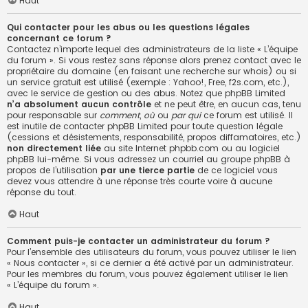
Haut
Qui contacter pour les abus ou les questions légales
concernant ce forum ?
Contactez n’importe lequel des administrateurs de la liste « L’équipe
du forum ». Si vous restez sans réponse alors prenez contact avec le
propriétaire du domaine (en faisant une
recherche sur whois
) ou si
un service gratuit est utilisé (exemple : Yahoo!, Free, f2s.com, etc.),
avec le service de gestion ou des abus. Notez que phpBB Limited
n’a absolument aucun contrôle
et ne peut être, en aucun cas, tenu
pour responsable sur
comment
,
où
ou
par qui
ce forum est utilisé. Il
est inutile de contacter phpBB Limited pour toute question légale
(cessions et désistements, responsabilité, propos diffamatoires, etc.)
non directement liée
au site Internet phpbb.com ou au logiciel
phpBB lui-même. Si vous adressez un courriel au groupe phpBB à
propos de l’utilisation
par une tierce partie
de ce logiciel vous
devez vous attendre à une réponse très courte voire à aucune
réponse du tout.
Haut
Comment puis-je contacter un administrateur du forum ?
Pour l’ensemble des utilisateurs du forum, vous pouvez utiliser le lien
« Nous contacter », si ce dernier a été activé par un administrateur.
Pour les membres du forum, vous pouvez également utiliser le lien
« L’équipe du forum ».
Haut