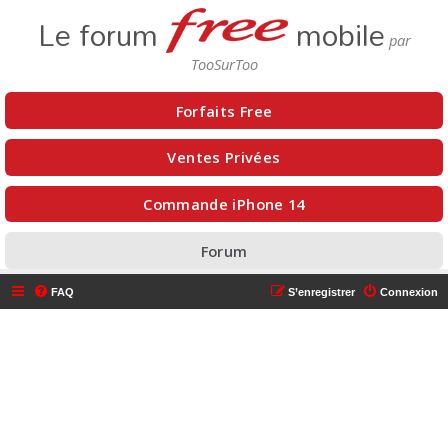
Le forum
mobile
Forfaits Free
Ventes Privées
Commande iPhone 14
Forum
FAQ
S’enregistrer
Connexion