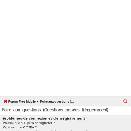
R
Forum Free Mobile
Foire aux questions (Questions posées fréquemment)
Foire aux questions (Questions posées fréquemment)
e
c
Problèmes de connexion et d’enregistrement
Pourquoi dois-je m’enregistrer ?
h
Que signifie COPPA ?
e