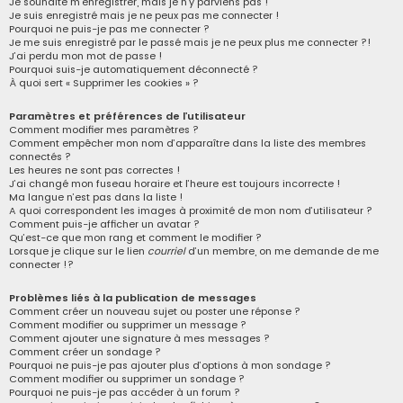
Je souhaite m’enregistrer, mais je n’y parviens pas !
Je suis enregistré mais je ne peux pas me connecter !
r
Pourquoi ne puis-je pas me connecter ?
c
Je me suis enregistré par le passé mais je ne peux plus me connecter ?!
J’ai perdu mon mot de passe !
h
Pourquoi suis-je automatiquement déconnecté ?
À quoi sert « Supprimer les cookies » ?
e
r
Paramètres et préférences de l’utilisateur
Comment modifier mes paramètres ?
Comment empêcher mon nom d’apparaître dans la liste des membres
connectés ?
Les heures ne sont pas correctes !
J’ai changé mon fuseau horaire et l’heure est toujours incorrecte !
Ma langue n’est pas dans la liste !
A quoi correspondent les images à proximité de mon nom d’utilisateur ?
Comment puis-je afficher un avatar ?
Qu’est-ce que mon rang et comment le modifier ?
Lorsque je clique sur le lien
courriel
d’un membre, on me demande de me
connecter !?
Problèmes liés à la publication de messages
Comment créer un nouveau sujet ou poster une réponse ?
Comment modifier ou supprimer un message ?
Comment ajouter une signature à mes messages ?
Comment créer un sondage ?
Pourquoi ne puis-je pas ajouter plus d’options à mon sondage ?
Comment modifier ou supprimer un sondage ?
Pourquoi ne puis-je pas accéder à un forum ?