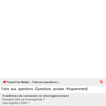
R
Forum Free Mobile
Foire aux questions (Questions posées fréquemment)
Foire aux questions (Questions posées fréquemment)
e
c
Problèmes de connexion et d’enregistrement
Pourquoi dois-je m’enregistrer ?
h
Que signifie COPPA ?
e