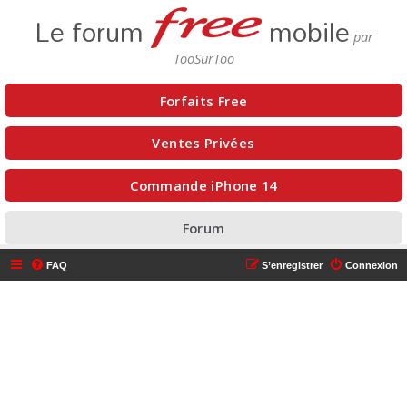
Le forum
mobile
Forfaits Free
Ventes Privées
Commande iPhone 14
Forum
FAQ
S’enregistrer
Connexion